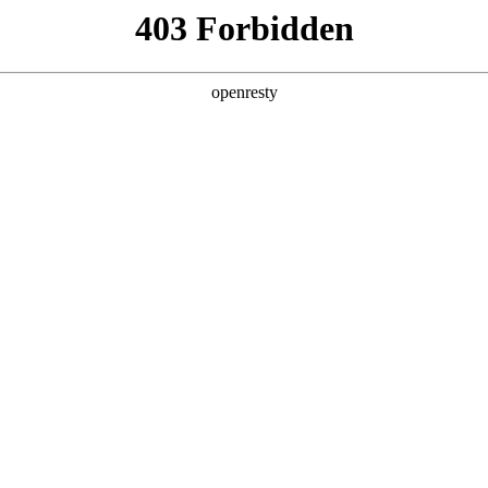
产品及服务
行业解决方案
合作伙伴
投资者关系
制造进化Autodesk新品全线首发
2026 / 05 / 06
为深度嵌入工作流的智能引擎，云端协同从“异地办公的共享载体”，
效率到创意的底层重构。
desk 2027以「AI原生+全云互联」为核心，升级全线产品矩阵，