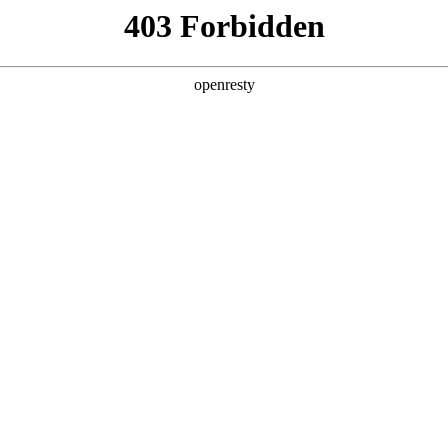
产品及服务
行业解决方案
合作伙伴
投资者关系
WAY S8530-128D智算底座
2026 / 04 / 29
多智能体场景规模化商用落地，成为驱动全球超算力基础设施扩容的核心引擎
，高带宽、低时延、高可靠的集群互联网络，成为超大规模
的先进性，深刻影响模型训练效率、推理调度能力与算力资源整体转化价